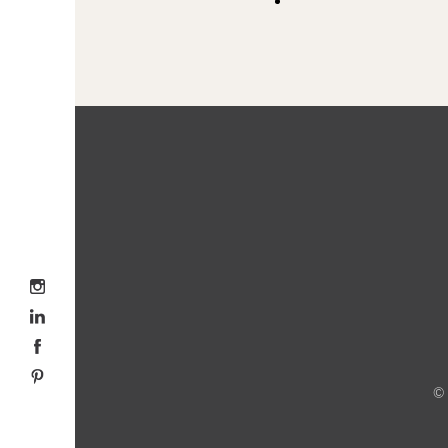
Volg me op Instagram
Volg me op LinkedIn
Volg me op Facebook
Volg me op Pinterest
©