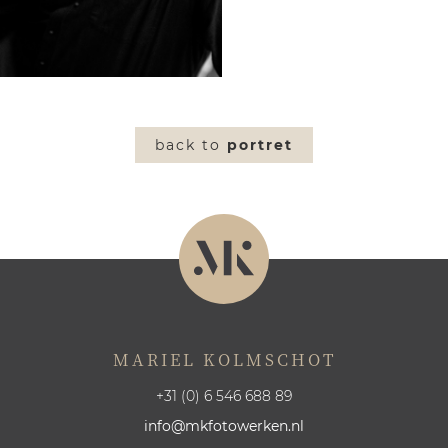
back to
portret
MARIEL KOLMSCHOT
+31 (0) 6 546 688 89
info@mkfotowerken.nl