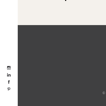
Volg me op Instagram
Volg me op LinkedIn
Volg me op Facebook
Volg me op Pinterest
©