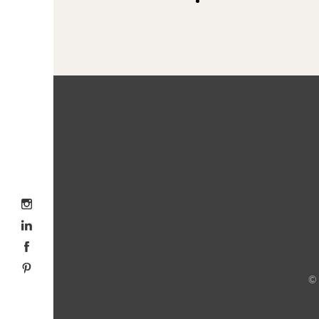
Volg me op Instagram
Volg me op LinkedIn
Volg me op Facebook
Volg me op Pinterest
©