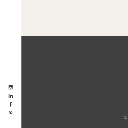
Volg me op Instagram
Volg me op LinkedIn
Volg me op Facebook
Volg me op Pinterest
©